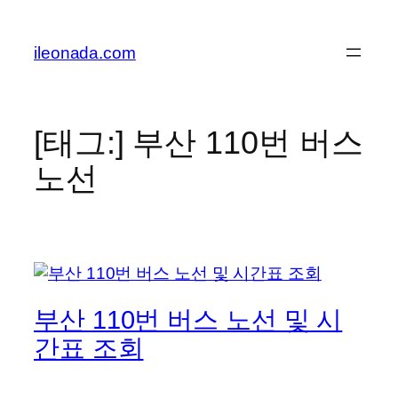
콘
텐
ileonada.com
츠
로
바
로
[태그:]
부산 110번 버스
가
노선
기
부산 110번 버스 노선 및 시
간표 조회