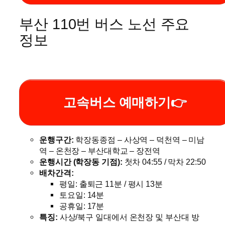
부산 110번 버스 노선 주요
정보
고속버스 예매하기👉
운행구간:
학장동종점 – 사상역 – 덕천역 – 미남
역 – 온천장 – 부산대학교 – 장전역
운행시간 (학장동 기점):
첫차 04:55 / 막차 22:50
배차간격:
평일: 출퇴근 11분 / 평시 13분
토요일: 14분
공휴일: 17분
특징:
사상/북구 일대에서 온천장 및 부산대 방