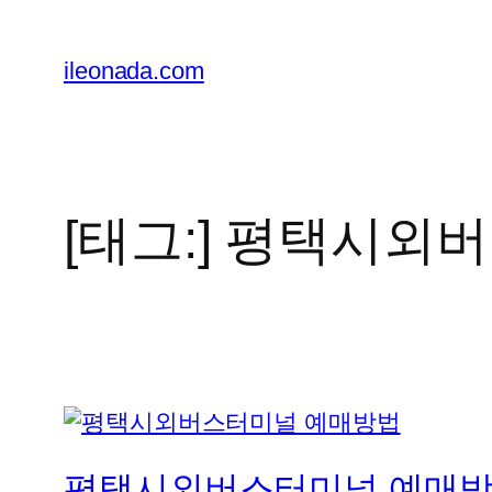
콘
텐
ileonada.com
츠
로
바
로
가
[태그:]
평택시외버
기
평택시외버스터미널 예매