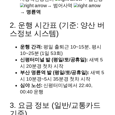
right arrow
→ 범어사역
right arrow
→
명륜역
2. 운행 시간표 (기준: 양산 버
스정보 시스템)
운행 간격:
평일 출퇴근 10~15분, 평시
10~25분 (1일 53회)
신평터미널 발 (평일/토/공휴일):
새벽 5
시 20분경 첫차 시작
부산 명륜역 발 (평일/토/공휴일):
새벽 5
시 10분경~5시 35분경 첫차 시작
심야 노선:
신평터미널에서 22:40,
00:40 운행
3. 요금 정보 (일반/교통카드
기준)