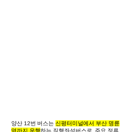
양산 12번 버스는
신평터미널에서 부산 명륜
역까지 운행
하는 직행좌석버스로, 주요 정류