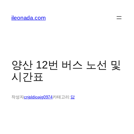
콘
텐
ileonada.com
츠
로
바
로
가
기
양산 12번 버스 노선 및
시간표
작성자
cnjsldioajg0974
카테고리:
답